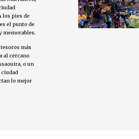
ciudad
A los pies de
es el punto de
s y memorables.
 tesoros más
a al cercano
ssaouira, o un
 ciudad
ctan lo mejor