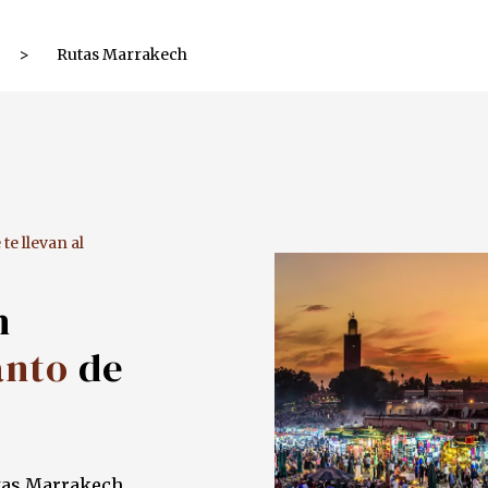
>
Rutas Marrakech
e llevan al
h
anto
de
tas Marrakech,