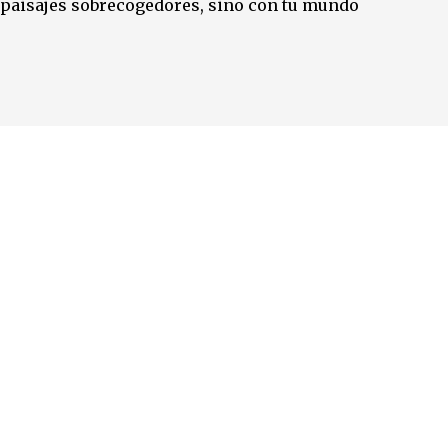
n paisajes sobrecogedores, sino con tu mundo
a en Marruecos?
Fusión de Yoga y Cultura
Creemos que un retiro de yoga debe
nutrir mucho más que el cuerpo.
Además de las sesiones diarias,