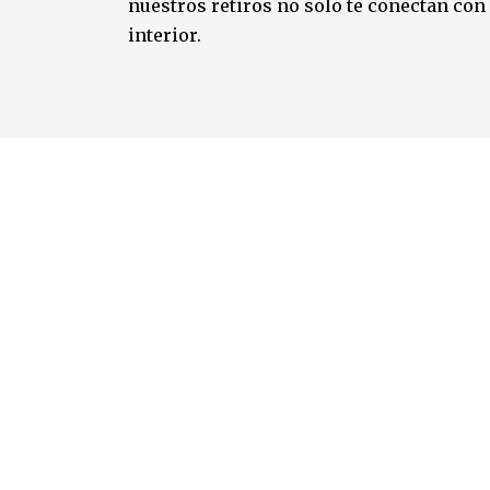
nuestros retiros no solo te conectan co
interior.
r EMT para tu retiro de yog
Estancias con alma en lugares
seleccionados
El entorno tiene un profundo impacto