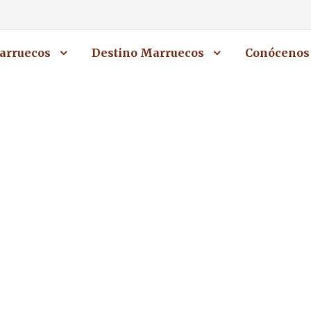
arruecos
Destino Marruecos
Conócenos
o de Yoga en Mar