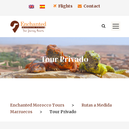
Flights
Contact
Tour Privado
Enchanted Morocco Tours
>
Rutas a Medida
Marruecos
>
Tour Privado