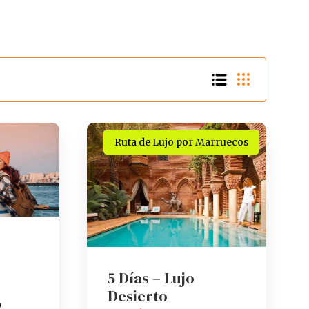
Ruta de Lujo por Marruecos
5 Días – Lujo
Desierto
)