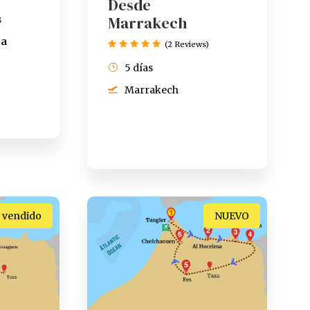
Desde
Marrakech
s
ca
(2 Reviews)
5 días
Marrakech
 vendido
NUEVO