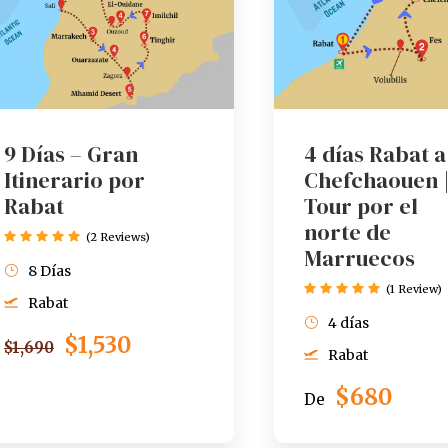
9 Días – Gran
4 días Rabat a
Itinerario por
Chefchaouen 
Rabat
Tour por el
norte de
(2 Reviews)
Marruecos
8 Días
(1 Review)
Rabat
4 días
$1,530
$1,690
Rabat
$680
De