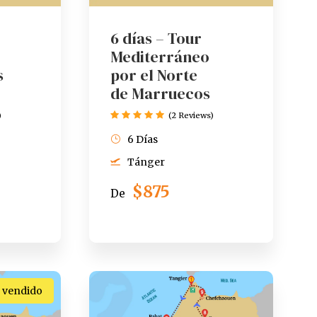
6 días – Tour
Mediterráneo
s
por el Norte
de Marruecos
)
(2 Reviews)
6 Días
Tánger
$875
De
 vendido