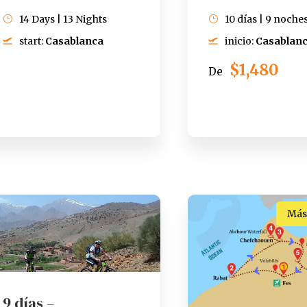
14 Days | 13 Nights
10 días | 9 noche
start:
Casablanca
inicio:
Casablan
$1,480
De
Más
9 días –