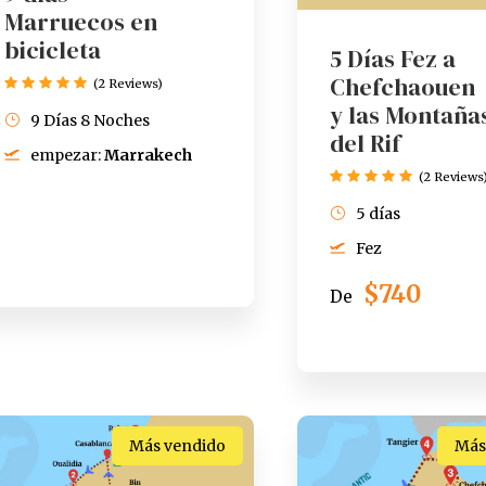
Marruecos en
bicicleta
5 Días Fez a
Chefchaouen
(2 Reviews)
y las Montaña
9 Días 8 Noches
del Rif
empezar:
Marrakech
(2 Reviews
5 días
Fez
$740
De
Más vendido
Más