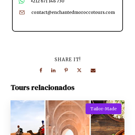
+212 671 148 730
contact@enchantedmoroccotours.com
SHARE IT!
Tours relacionados
Tailor-Made